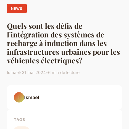
NEWS
Quels sont les défis de
l'intégration des systèmes de
recharge à induction dans les
infrastructures urbaines pour les
véhicules électriques?
Ismaël
•
31 mai 2024
•
6 min de lecture
Ismaël
I
TAGS