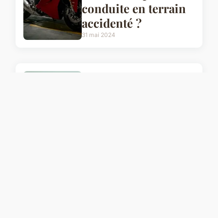
conduite en terrain
accidenté ?
31 mai 2024
MOTO
Comment installer
un système de
communication
Bluetooth sur un
casque de moto ?
31 mai 2024
MOTO
L’équipe Honda en