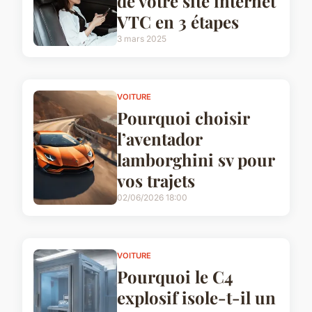
de votre site internet
VTC en 3 étapes
3 mars 2025
VOITURE
Pourquoi choisir
l’aventador
lamborghini sv pour
vos trajets
02/06/2026 18:00
VOITURE
Pourquoi le C4
explosif isole-t-il un