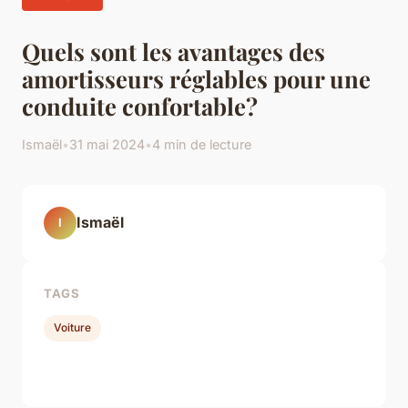
Quels sont les avantages des
amortisseurs réglables pour une
conduite confortable?
Ismaël
•
31 mai 2024
•
4 min de lecture
Ismaël
I
TAGS
Voiture