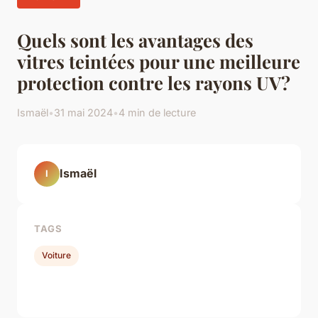
Quels sont les avantages des
vitres teintées pour une meilleure
protection contre les rayons UV?
Ismaël
•
31 mai 2024
•
4 min de lecture
Ismaël
I
TAGS
Voiture